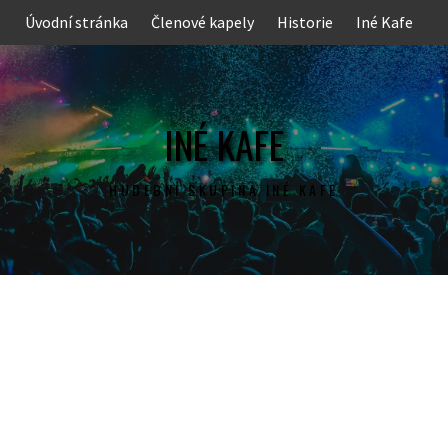
Skip
Úvodní stránka
Členové kapely
Historie
Iné Kafe
to
content
INÉ KAFE
HUDEBNÍ SKUPINA INÉ KAFE