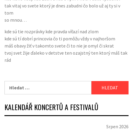
tak vitaj vo svete ktorý je dnes zabudni čo bolo už aj ty si v
tom
so mnou…
kde sú tie rozprávky kde pravda víťazí nad zlom
kde sú tí dobrí princovia čo ti pomôžu vždy v najhoršom
máš obavy žiť v takomto svete či to nie je omyl či skrat
tvoj svet žije ďaleko v detstve ten ozajstný ten ktorý máš tak
rád
Vyhledávání
KALENDÁŘ KONCERTŮ A FESTIVALŮ
Srpen 2026