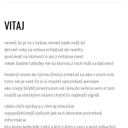
VITAJ
nevieš čo je to s tebou nevieš kade máš ísť
detské roky za sebou vchádzaš do reality
postávaš na rázcestí o asi z milióna ciest
nikde žiadne tabuľky nie sú ktorou z nich máš sa dať viesť
hodený rovno do rytmu života zmietaš sa ako v zlom sne
toto nie je svet čo si si myslel spoznávaš peniaze
ako slepý blúdiš priestorom od rána do večera sem a tam
snažíš sa všetkými silami chytiť čo najlepší signál
rádio chŕli správy a s ním aj televízia
najspoľahlivejší spôsob jak sa ti dostane potrebná
informácia
kto koho kedy kde zabil a kto s kým v noci v aute vybuchol