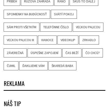
PRÍBEH
RUŽOVÁ ZÁHRADA
RÁNO
SKÚS TO ĎALEJ
SPOMIENKY NA BUDÚCNOSŤ
SVÄTÝ POKOJ
SÁM PROTI VŠETKÝM
TELEFÓNNE ČÍSLO
VEĽKOU PALICOU
VEĽKOU PALICOU III
VIANOCE
VIDEOKLIP
ZRKADLO
ZÁVEREČNÁ
ÚSPEŠNE ZAPOJENÍ
ČAS BEŽÍ
ČO CHCÚ?
ČUMIL
ĎAKUJEME VÁM
ŠKAREDÁ BABA
REKLAMA
NÁŠ TIP