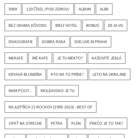
090X
120 ČÍSEL /POD ZEMOU/
ALBUM
ALIBI
BEZ UDANIA DÔVODU
BIELY HOTEL
BONUS
DEJA-VU
DISKOGRAFIE
DOBRÁ RADA
DVD LIVE IN PRAHA
INEKAFE
INÉ KAFE
JE TU NIEKTO?
KAŠOVITÉ JEDLÁ
KRVAVÁ BLONDÍNA
KTO NA TO PRÍDE?
LETO NA UKRAJINE
MAM POCIT...
MOLDAVSKO JE TU
NAJLEPŠÍCH 15 ROCKOV (1995-2010) - BEST OF
OPÄŤ NA STRECHE
PETRA
PLÁN
PREČO JE TO TAK?