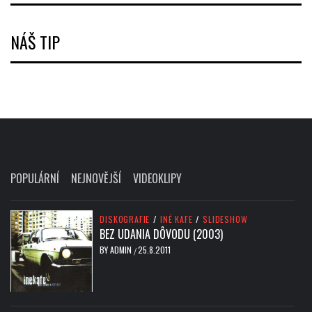
NÁŠ TIP
POPULÁRNÍ
NEJNOVĚJŠÍ
VIDEOKLIPY
DISKOGRAFIE
/
INÉ KAFE
/
SLIDESHOW
BEZ UDANIA DÔVODU (2003)
BY
ADMIN
25.8.2011
/