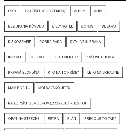
090X
120 ČÍSEL /POD ZEMOU/
ALBUM
ALIBI
BEZ UDANIA DÔVODU
BIELY HOTEL
BONUS
DEJA-VU
DISKOGRAFIE
DOBRÁ RADA
DVD LIVE IN PRAHA
INEKAFE
INÉ KAFE
JE TU NIEKTO?
KAŠOVITÉ JEDLÁ
KRVAVÁ BLONDÍNA
KTO NA TO PRÍDE?
LETO NA UKRAJINE
MAM POCIT...
MOLDAVSKO JE TU
NAJLEPŠÍCH 15 ROCKOV (1995-2010) - BEST OF
OPÄŤ NA STRECHE
PETRA
PLÁN
PREČO JE TO TAK?