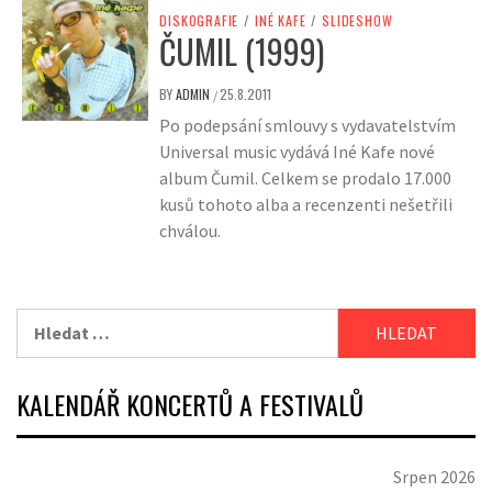
DISKOGRAFIE
/
INÉ KAFE
/
SLIDESHOW
ČUMIL (1999)
BY
ADMIN
25.8.2011
/
Po podepsání smlouvy s vydavatelstvím
Universal music vydává Iné Kafe nové
album Čumil. Celkem se prodalo 17.000
kusů tohoto alba a recenzenti nešetřili
chválou.
Vyhledávání
KALENDÁŘ KONCERTŮ A FESTIVALŮ
Srpen 2026