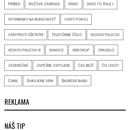
PRÍBEH
RUŽOVÁ ZÁHRADA
RÁNO
SKÚS TO ĎALEJ
SPOMIENKY NA BUDÚCNOSŤ
SVÄTÝ POKOJ
SÁM PROTI VŠETKÝM
TELEFÓNNE ČÍSLO
VEĽKOU PALICOU
VEĽKOU PALICOU III
VIANOCE
VIDEOKLIP
ZRKADLO
ZÁVEREČNÁ
ÚSPEŠNE ZAPOJENÍ
ČAS BEŽÍ
ČO CHCÚ?
ČUMIL
ĎAKUJEME VÁM
ŠKAREDÁ BABA
REKLAMA
NÁŠ TIP