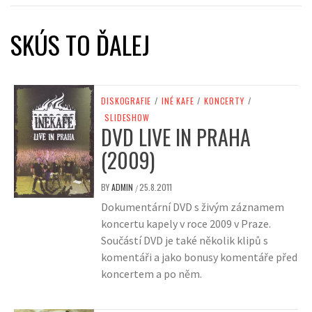
SKÚS TO ĎALEJ
DISKOGRAFIE
/
INÉ KAFE
/
KONCERTY
/
SLIDESHOW
DVD LIVE IN PRAHA
(2009)
BY
ADMIN
25.8.2011
/
Dokumentární DVD s živým záznamem
koncertu kapely v roce 2009 v Praze.
Součástí DVD je také několik klipů s
komentáři a jako bonusy komentáře před
koncertem a po něm.