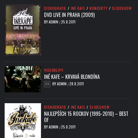
DISKOGRAFIE
/
INÉ KAFE
/
KONCERTY
/
SLIDESHOW
DVD LIVE IN PRAHA (2009)
BY
ADMIN
25.8.2011
/
VIDEOKLIPY
INÉ KAFE – KRVAVÁ BLONDÍNA
BY
ADMIN
28.8.2011
/
DISKOGRAFIE
/
INÉ KAFE
/
SLIDESHOW
NAJLEPŠÍCH 15 ROCKOV (1995-2010) – BEST
OF
BY
ADMIN
25.8.2011
/