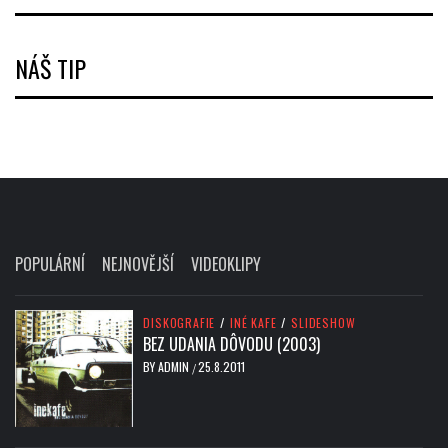
NÁŠ TIP
POPULÁRNÍ
NEJNOVĚJŠÍ
VIDEOKLIPY
DISKOGRAFIE
/
INÉ KAFE
/
SLIDESHOW
BEZ UDANIA DÔVODU (2003)
BY
ADMIN
25.8.2011
/