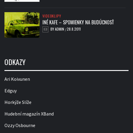
VIDEOKLIPY
INÉ KAFE – SPOMIENKY NA BUDÚCNOSŤ
BY
ADMIN
28.8.2011
/
ODKAZY
Ari Koivunen
Edguy
Horkýže Slíže
Hudební magazín XBand
Ozzy Osbourne