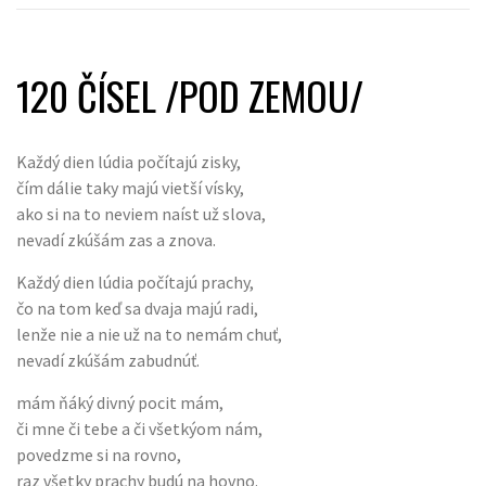
120 ČÍSEL /POD ZEMOU/
Každý dien lúdia počítajú zisky,
čím dálie taky majú vietší vísky,
ako si na to neviem naíst už slova,
nevadí zkúšám zas a znova.
Každý dien lúdia počítajú prachy,
čo na tom keď sa dvaja majú radi,
lenže nie a nie už na to nemám chuť,
nevadí zkúšám zabudnúť.
mám ňáký divný pocit mám,
či mne či tebe a či všetkýom nám,
povedzme si na rovno,
raz všetky prachy budú na hovno.