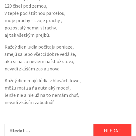
120 čísel pod zemou,
v teple pod štátnou parcelou,
moje prachy – tvoje prachy ,
pozostalý nemaj strachy,
aj tak všetkým prejbú.
Každý dien lúdia počítajú peniaze,
smejú sa lebo všetci dobre veďá že,
ako si na to neviem naíst už slova,
nevadí zkúšám zas a znova.
Každý dien majú lúdia v hlavách lowe,
môžu mať za ňa auta aký model,
lenže nie a nie už na to nemám chuť,
nevadí zkúsím zabudnúť.
Vyhledávání