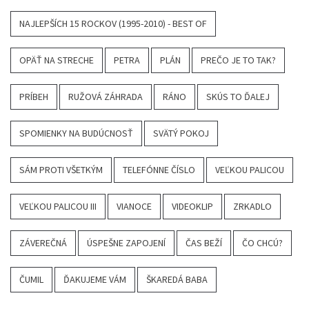
NAJLEPŠÍCH 15 ROCKOV (1995-2010) - BEST OF
OPÄŤ NA STRECHE
PETRA
PLÁN
PREČO JE TO TAK?
PRÍBEH
RUŽOVÁ ZÁHRADA
RÁNO
SKÚS TO ĎALEJ
SPOMIENKY NA BUDÚCNOSŤ
SVÄTÝ POKOJ
SÁM PROTI VŠETKÝM
TELEFÓNNE ČÍSLO
VEĽKOU PALICOU
VEĽKOU PALICOU III
VIANOCE
VIDEOKLIP
ZRKADLO
ZÁVEREČNÁ
ÚSPEŠNE ZAPOJENÍ
ČAS BEŽÍ
ČO CHCÚ?
ČUMIL
ĎAKUJEME VÁM
ŠKAREDÁ BABA