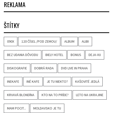
REKLAMA
ŠTÍTKY
090X
120 ČÍSEL /POD ZEMOU/
ALBUM
ALIBI
BEZ UDANIA DÔVODU
BIELY HOTEL
BONUS
DEJA-VU
DISKOGRAFIE
DOBRÁ RADA
DVD LIVE IN PRAHA
INEKAFE
INÉ KAFE
JE TU NIEKTO?
KAŠOVITÉ JEDLÁ
KRVAVÁ BLONDÍNA
KTO NA TO PRÍDE?
LETO NA UKRAJINE
MAM POCIT...
MOLDAVSKO JE TU