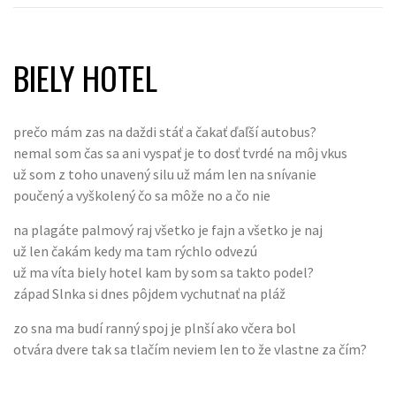
BIELY HOTEL
prečo mám zas na daždi stáť a čakať ďaľší autobus?
nemal som čas sa ani vyspať je to dosť tvrdé na môj vkus
už som z toho unavený silu už mám len na snívanie
poučený a vyškolený čo sa môže no a čo nie
na plagáte palmový raj všetko je fajn a všetko je naj
už len čakám kedy ma tam rýchlo odvezú
už ma víta biely hotel kam by som sa takto podel?
západ Slnka si dnes pôjdem vychutnať na pláž
zo sna ma budí ranný spoj je plnší ako včera bol
otvára dvere tak sa tlačím neviem len to že vlastne za čím?