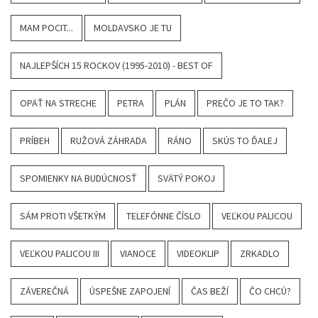
MAM POCIT...
MOLDAVSKO JE TU
NAJLEPŠÍCH 15 ROCKOV (1995-2010) - BEST OF
OPÄŤ NA STRECHE
PETRA
PLÁN
PREČO JE TO TAK?
PRÍBEH
RUŽOVÁ ZÁHRADA
RÁNO
SKÚS TO ĎALEJ
SPOMIENKY NA BUDÚCNOSŤ
SVÄTÝ POKOJ
SÁM PROTI VŠETKÝM
TELEFÓNNE ČÍSLO
VEĽKOU PALICOU
VEĽKOU PALICOU III
VIANOCE
VIDEOKLIP
ZRKADLO
ZÁVEREČNÁ
ÚSPEŠNE ZAPOJENÍ
ČAS BEŽÍ
ČO CHCÚ?