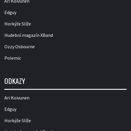
Ari Koivunen
Edguy
Horkýže Slíže
Hudební magazín XBand
Ozzy Osbourne
Polemic
ODKAZY
Ari Koivunen
Edguy
Horkýže Slíže