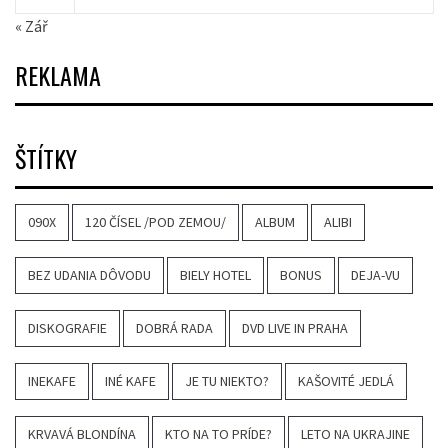
« Zář
REKLAMA
ŠTÍTKY
090X
120 ČÍSEL /POD ZEMOU/
ALBUM
ALIBI
BEZ UDANIA DÔVODU
BIELY HOTEL
BONUS
DEJA-VU
DISKOGRAFIE
DOBRÁ RADA
DVD LIVE IN PRAHA
INEKAFE
INÉ KAFE
JE TU NIEKTO?
KAŠOVITÉ JEDLÁ
KRVAVÁ BLONDÍNA
KTO NA TO PRÍDE?
LETO NA UKRAJINE