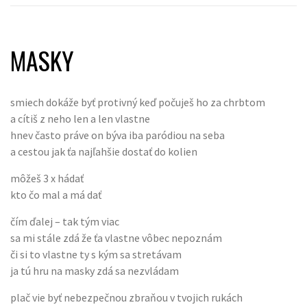
MASKY
smiech dokáže byť protivný keď počuješ ho za chrbtom
a cítiš z neho len a len vlastne
hnev často práve on býva iba paródiou na seba
a cestou jak ťa najľahšie dostať do kolien
môžeš 3 x hádať
kto čo mal a má dať
čím ďalej – tak tým viac
sa mi stále zdá že ťa vlastne vôbec nepoznám
či si to vlastne ty s kým sa stretávam
ja tú hru na masky zdá sa nezvládam
plač vie byť nebezpečnou zbraňou v tvojich rukách