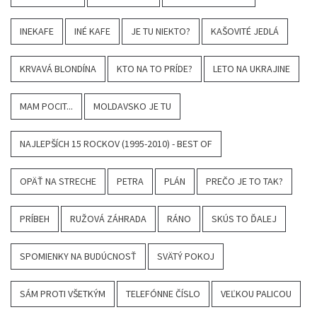
INEKAFE
INÉ KAFE
JE TU NIEKTO?
KAŠOVITÉ JEDLÁ
KRVAVÁ BLONDÍNA
KTO NA TO PRÍDE?
LETO NA UKRAJINE
MAM POCIT...
MOLDAVSKO JE TU
NAJLEPŠÍCH 15 ROCKOV (1995-2010) - BEST OF
OPÄŤ NA STRECHE
PETRA
PLÁN
PREČO JE TO TAK?
PRÍBEH
RUŽOVÁ ZÁHRADA
RÁNO
SKÚS TO ĎALEJ
SPOMIENKY NA BUDÚCNOSŤ
SVÄTÝ POKOJ
SÁM PROTI VŠETKÝM
TELEFÓNNE ČÍSLO
VEĽKOU PALICOU