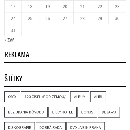
17
18
19
20
21
22
23
24
25
26
27
28
29
30
31
« Zář
REKLAMA
ŠTÍTKY
090X
120 ČÍSEL /POD ZEMOU/
ALBUM
ALIBI
BEZ UDANIA DÔVODU
BIELY HOTEL
BONUS
DEJA-VU
DISKOGRAFIE
DOBRÁ RADA
DVD LIVE IN PRAHA