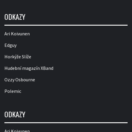
ODKAZY
Ari Koivunen
Edguy
Horkýže Slíže
Hudební magazín XBand
Ozzy Osbourne
Polemic
ODKAZY
Ari Koivunen