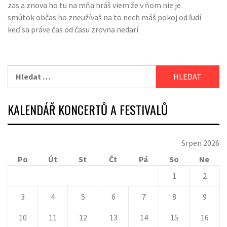
zas a znova ho tu na mňa hráš viem že v ňom nie je
smútok občas ho zneužívaš na to nech máš pokoj od ľudí
keď sa práve čas od času zrovna nedarí
Vyhledávání
KALENDÁŘ KONCERTŮ A FESTIVALŮ
Srpen 2026
Po
Út
St
Čt
Pá
So
Ne
1
2
3
4
5
6
7
8
9
10
11
12
13
14
15
16