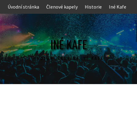
Skip
Úvodní stránka
Členové kapely
Historie
Iné Kafe
to
content
INÉ KAFE
HUDEBNÍ SKUPINA INÉ KAFE