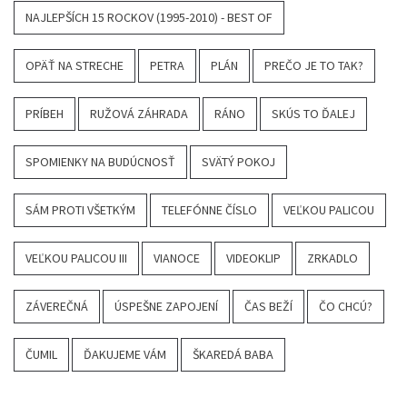
NAJLEPŠÍCH 15 ROCKOV (1995-2010) - BEST OF
OPÄŤ NA STRECHE
PETRA
PLÁN
PREČO JE TO TAK?
PRÍBEH
RUŽOVÁ ZÁHRADA
RÁNO
SKÚS TO ĎALEJ
SPOMIENKY NA BUDÚCNOSŤ
SVÄTÝ POKOJ
SÁM PROTI VŠETKÝM
TELEFÓNNE ČÍSLO
VEĽKOU PALICOU
VEĽKOU PALICOU III
VIANOCE
VIDEOKLIP
ZRKADLO
ZÁVEREČNÁ
ÚSPEŠNE ZAPOJENÍ
ČAS BEŽÍ
ČO CHCÚ?
ČUMIL
ĎAKUJEME VÁM
ŠKAREDÁ BABA