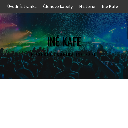
Skip
Úvodní stránka
Členové kapely
Historie
Iné Kafe
to
content
INÉ KAFE
HUDEBNÍ SKUPINA INÉ KAFE