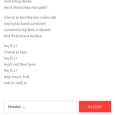
roztancuj decká
nech diskotéka má spád !
Cheryl je bomba ten mám rád
najlepšiu band uznávam
slovanistický dres si dávam
keď Bratislava buráca
hej D.J.!
Cheryl je fajn
hej D.J.!
lepší než Bee Gees
hej D.J.!
pop music kráľ
tak to vidíš je
Vyhledávání