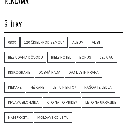
REKLAMA
ŠTÍTKY
090X
120 ČÍSEL /POD ZEMOU/
ALBUM
ALIBI
BEZ UDANIA DÔVODU
BIELY HOTEL
BONUS
DEJA-VU
DISKOGRAFIE
DOBRÁ RADA
DVD LIVE IN PRAHA
INEKAFE
INÉ KAFE
JE TU NIEKTO?
KAŠOVITÉ JEDLÁ
KRVAVÁ BLONDÍNA
KTO NA TO PRÍDE?
LETO NA UKRAJINE
MAM POCIT...
MOLDAVSKO JE TU