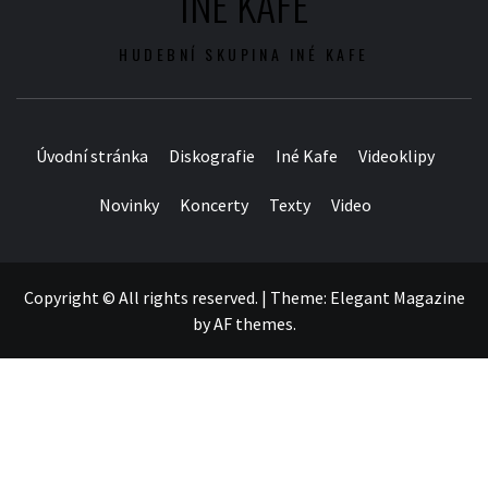
INÉ KAFE
HUDEBNÍ SKUPINA INÉ KAFE
Úvodní stránka
Diskografie
Iné Kafe
Videoklipy
Novinky
Koncerty
Texty
Video
Copyright © All rights reserved.
|
Theme:
Elegant Magazine
by
AF themes
.