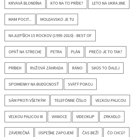
KRVAVÁ BLONDÍNA
KTO NA TO PRÍDE?
LETO NA UKRAJINE
MAM POCIT...
MOLDAVSKO JE TU
NAJLEPŠÍCH 15 ROCKOV (1995-2010) - BEST OF
OPÄŤ NA STRECHE
PETRA
PLÁN
PREČO JE TO TAK?
PRÍBEH
RUŽOVÁ ZÁHRADA
RÁNO
SKÚS TO ĎALEJ
SPOMIENKY NA BUDÚCNOSŤ
SVÄTÝ POKOJ
SÁM PROTI VŠETKÝM
TELEFÓNNE ČÍSLO
VEĽKOU PALICOU
VEĽKOU PALICOU III
VIANOCE
VIDEOKLIP
ZRKADLO
ZÁVEREČNÁ
ÚSPEŠNE ZAPOJENÍ
ČAS BEŽÍ
ČO CHCÚ?