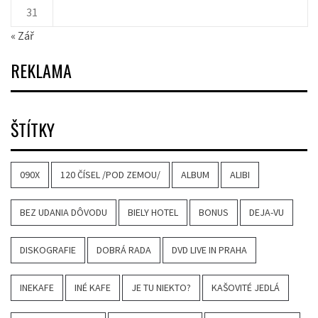
31
« Zář
REKLAMA
ŠTÍTKY
090X
120 ČÍSEL /POD ZEMOU/
ALBUM
ALIBI
BEZ UDANIA DÔVODU
BIELY HOTEL
BONUS
DEJA-VU
DISKOGRAFIE
DOBRÁ RADA
DVD LIVE IN PRAHA
INEKAFE
INÉ KAFE
JE TU NIEKTO?
KAŠOVITÉ JEDLÁ