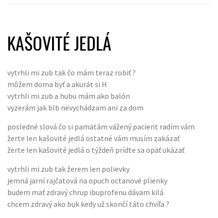
KAŠOVITÉ JEDLÁ
vytrhli mi zub tak čo mám teraz robiť ?
môžem doma byť a akurát si H
vytrhli mi zub a hubu mám ako balón
vyzerám jak blb nevychádzam ani za dom
posledné slová čo si pamätám vážený pacient radím vám
žerte len kašovité jedlá ostatné vám musím zakázať
žerte len kašovité jedlá o týždeň prídte sa opäť ukázať
vytrhli mi zub tak žerem len polievky
jemná jarní rajčatová na opuch octanové plienky
budem mať zdravý chrup ibuprofenu dávam kilá
chcem zdravý ako buk kedy už skončí táto chvíľa ?