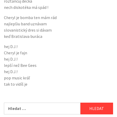
roztancuj decká
nech diskotéka má spád !
Cheryl je bomba ten mám rád
najlepšiu band uznávam
slovanistický dres si dávam
keď Bratislava buráca
hej D.J.!
Cheryl je fajn
hej D.J.!
lepší než Bee Gees
hej D.J.!
pop music kráľ
tak to vidíš je
Vyhledávání