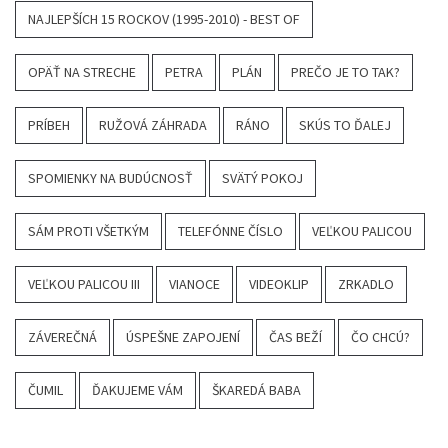
NAJLEPŠÍCH 15 ROCKOV (1995-2010) - BEST OF
OPÄŤ NA STRECHE
PETRA
PLÁN
PREČO JE TO TAK?
PRÍBEH
RUŽOVÁ ZÁHRADA
RÁNO
SKÚS TO ĎALEJ
SPOMIENKY NA BUDÚCNOSŤ
SVÄTÝ POKOJ
SÁM PROTI VŠETKÝM
TELEFÓNNE ČÍSLO
VEĽKOU PALICOU
VEĽKOU PALICOU III
VIANOCE
VIDEOKLIP
ZRKADLO
ZÁVEREČNÁ
ÚSPEŠNE ZAPOJENÍ
ČAS BEŽÍ
ČO CHCÚ?
ČUMIL
ĎAKUJEME VÁM
ŠKAREDÁ BABA