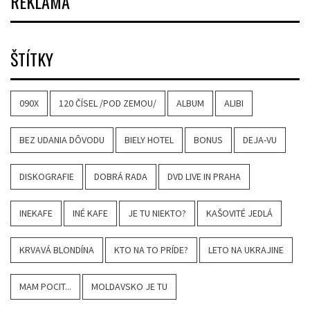
REKLAMA
ŠTÍTKY
090X
120 ČÍSEL /POD ZEMOU/
ALBUM
ALIBI
BEZ UDANIA DÔVODU
BIELY HOTEL
BONUS
DEJA-VU
DISKOGRAFIE
DOBRÁ RADA
DVD LIVE IN PRAHA
INEKAFE
INÉ KAFE
JE TU NIEKTO?
KAŠOVITÉ JEDLÁ
KRVAVÁ BLONDÍNA
KTO NA TO PRÍDE?
LETO NA UKRAJINE
MAM POCIT...
MOLDAVSKO JE TU