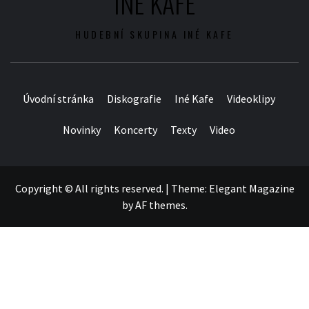
INÉ KAFE
HUDEBNÍ SKUPINA INÉ KAFE
Úvodní stránka
Diskografie
Iné Kafe
Videoklipy
Novinky
Koncerty
Texty
Video
Copyright © All rights reserved.
|
Theme:
Elegant Magazine
by
AF themes
.