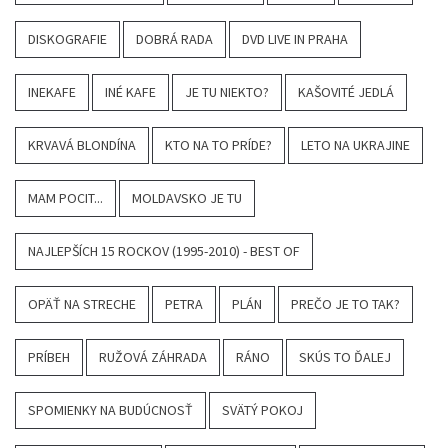
DISKOGRAFIE
DOBRÁ RADA
DVD LIVE IN PRAHA
INEKAFE
INÉ KAFE
JE TU NIEKTO?
KAŠOVITÉ JEDLÁ
KRVAVÁ BLONDÍNA
KTO NA TO PRÍDE?
LETO NA UKRAJINE
MAM POCIT...
MOLDAVSKO JE TU
NAJLEPŠÍCH 15 ROCKOV (1995-2010) - BEST OF
OPÄŤ NA STRECHE
PETRA
PLÁN
PREČO JE TO TAK?
PRÍBEH
RUŽOVÁ ZÁHRADA
RÁNO
SKÚS TO ĎALEJ
SPOMIENKY NA BUDÚCNOSŤ
SVÄTÝ POKOJ