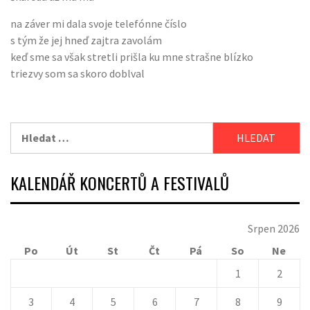
na záver mi dala svoje telefónne číslo
s tým že jej hneď zajtra zavolám
keď sme sa však stretli prišla ku mne strašne blízko
triezvy som sa skoro doblval
Vyhledávání
KALENDÁŘ KONCERTŮ A FESTIVALŮ
Srpen 2026
Po
Út
St
Čt
Pá
So
Ne
1
2
3
4
5
6
7
8
9