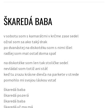
ŠKAREDÁ BABA
v sobotu som s kamarátmi v krčme zase sedel
ožral som sa ako taký drak
po dvanástej na diskotéku som s nimi išiel
radšej som mal ostať doma spať
na diskotéke som len tak stoličke sedel
nevládal som totiž ani stáť
keď tu zrazu krásne dievča na parkete v strede
pomohlo mi svojou láskou vstať
škaredá baba
škaredá pozerá
škaredá baba
škaredá už ma má