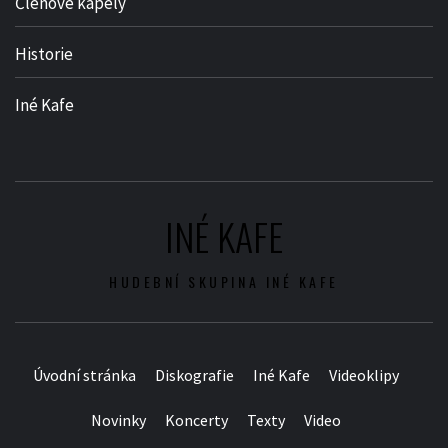
Členové kapely
Historie
Iné Kafe
INÉ KAFE
HUDEBNÍ SKUPINA INÉ KAFE
Úvodní stránka
Diskografie
Iné Kafe
Videoklipy
Novinky
Koncerty
Texty
Video