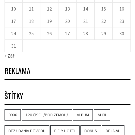
10
11
12
13
14
15
16
17
18
19
20
21
22
23
24
25
26
27
28
29
30
31
« Zář
REKLAMA
ŠTÍTKY
090X
120 ČÍSEL /POD ZEMOU/
ALBUM
ALIBI
BEZ UDANIA DÔVODU
BIELY HOTEL
BONUS
DEJA-VU