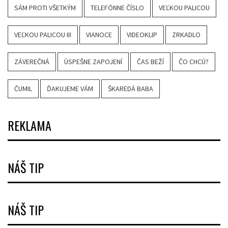
SÁM PROTI VŠETKÝM
TELEFÓNNE ČÍSLO
VEĽKOU PALICOU
VEĽKOU PALICOU III
VIANOCE
VIDEOKLIP
ZRKADLO
ZÁVEREČNÁ
ÚSPEŠNE ZAPOJENÍ
ČAS BEŽÍ
ČO CHCÚ?
ČUMIL
ĎAKUJEME VÁM
ŠKAREDÁ BABA
REKLAMA
NÁŠ TIP
NÁŠ TIP