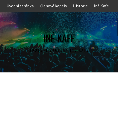
Skip
Úvodní stránka
Členové kapely
Historie
Iné Kafe
to
content
INÉ KAFE
HUDEBNÍ SKUPINA INÉ KAFE