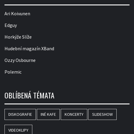
Ari Koivunen
Edguy
Horkýže Slíže
Hudební magazín XBand
Ozzy Osbourne
Polemic
OBLÍBENÁ TÉMATA
DISKOGRAFIE
INÉ KAFE
KONCERTY
SLIDESHOW
VIDEOKLIPY