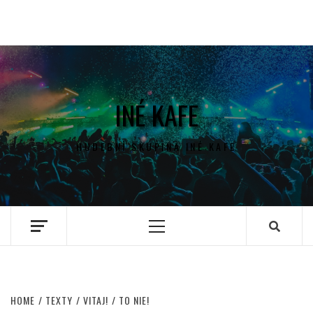
INÉ KAFE
HUDEBNÍ SKUPINA INÉ KAFE
Primary
Menu
HOME
TEXTY
VITAJ!
TO NIE!