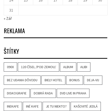
24
25
26
27
28
29
30
31
« Zář
REKLAMA
ŠTÍTKY
090X
120 ČÍSEL /POD ZEMOU/
ALBUM
ALIBI
BEZ UDANIA DÔVODU
BIELY HOTEL
BONUS
DEJA-VU
DISKOGRAFIE
DOBRÁ RADA
DVD LIVE IN PRAHA
INEKAFE
INÉ KAFE
JE TU NIEKTO?
KAŠOVITÉ JEDLÁ