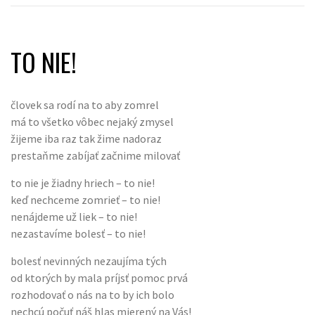
TO NIE!
človek sa rodí na to aby zomrel
má to všetko vôbec nejaký zmysel
žijeme iba raz tak žime nadoraz
prestaňme zabíjať začnime milovať
to nie je žiadny hriech – to nie!
keď nechceme zomrieť – to nie!
nenájdeme už liek – to nie!
nezastavíme bolesť – to nie!
bolesť nevinných nezaujíma tých
od ktorých by mala príjsť pomoc prvá
rozhodovať o nás na to by ich bolo
nechcú počuť náš hlas mierený na Vás!