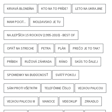
KRVAVÁ BLONDÍNA
KTO NA TO PRÍDE?
LETO NA UKRAJINE
MAM POCIT...
MOLDAVSKO JE TU
NAJLEPŠÍCH 15 ROCKOV (1995-2010) - BEST OF
OPÄŤ NA STRECHE
PETRA
PLÁN
PREČO JE TO TAK?
PRÍBEH
RUŽOVÁ ZÁHRADA
RÁNO
SKÚS TO ĎALEJ
SPOMIENKY NA BUDÚCNOSŤ
SVÄTÝ POKOJ
SÁM PROTI VŠETKÝM
TELEFÓNNE ČÍSLO
VEĽKOU PALICOU
VEĽKOU PALICOU III
VIANOCE
VIDEOKLIP
ZRKADLO