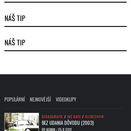
NÁŠ TIP
NÁŠ TIP
POPULÁRNÍ
NEJNOVĚJŠÍ
VIDEOKLIPY
DISKOGRAFIE
/
INÉ KAFE
/
SLIDESHOW
BEZ UDANIA DÔVODU (2003)
BY
ADMIN
25.8.2011
/