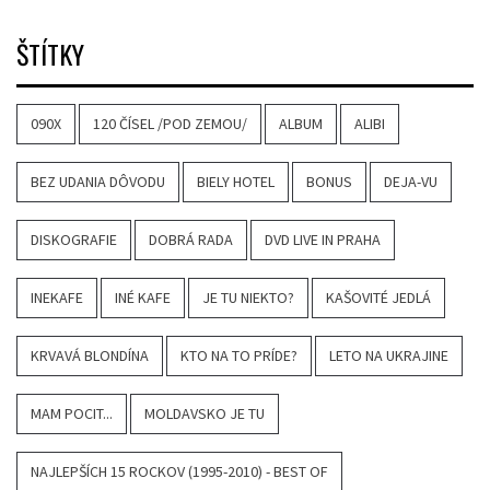
ŠTÍTKY
090X
120 ČÍSEL /POD ZEMOU/
ALBUM
ALIBI
BEZ UDANIA DÔVODU
BIELY HOTEL
BONUS
DEJA-VU
DISKOGRAFIE
DOBRÁ RADA
DVD LIVE IN PRAHA
INEKAFE
INÉ KAFE
JE TU NIEKTO?
KAŠOVITÉ JEDLÁ
KRVAVÁ BLONDÍNA
KTO NA TO PRÍDE?
LETO NA UKRAJINE
MAM POCIT...
MOLDAVSKO JE TU
NAJLEPŠÍCH 15 ROCKOV (1995-2010) - BEST OF