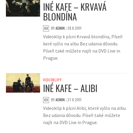
INÉ KAFE – KRVAVÁ
BLONDÍNA
BY
ADMIN
28.8.2011
/
Videoklip k písni Krvavá blondína, Píseň
keré vyšlo na albu Bez udania dôvodu.
Píseň také můžete najít na DVD Live in
Prague.
VIDEOKLIPY
INÉ KAFE – ALIBI
BY
ADMIN
27.8.2011
/
Videoklip k písni Alibi, které vyšlo na albu
Bez udania dôvodu. Píseň také můžete
najít na DVD Live in Prague.