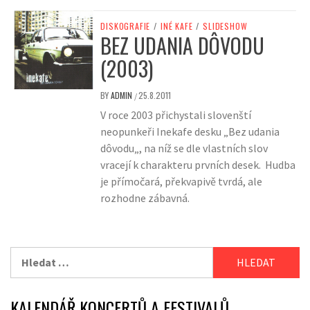
DISKOGRAFIE
/
INÉ KAFE
/
SLIDESHOW
BEZ UDANIA DÔVODU
(2003)
BY
ADMIN
25.8.2011
/
V roce 2003 přichystali slovenští
neopunkeři Inekafe desku „Bez udania
dôvodu„, na níž se dle vlastních slov
vracejí k charakteru prvních desek. Hudba
je přímočará, překvapivě tvrdá, ale
rozhodne zábavná.
Vyhledávání
KALENDÁŘ KONCERTŮ A FESTIVALŮ