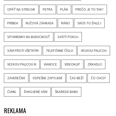
OPÄŤ NA STRECHE
PETRA
PLÁN
PREČO JE TO TAK?
PRÍBEH
RUŽOVÁ ZÁHRADA
RÁNO
SKÚS TO ĎALEJ
SPOMIENKY NA BUDÚCNOSŤ
SVÄTÝ POKOJ
SÁM PROTI VŠETKÝM
TELEFÓNNE ČÍSLO
VEĽKOU PALICOU
VEĽKOU PALICOU III
VIANOCE
VIDEOKLIP
ZRKADLO
ZÁVEREČNÁ
ÚSPEŠNE ZAPOJENÍ
ČAS BEŽÍ
ČO CHCÚ?
ČUMIL
ĎAKUJEME VÁM
ŠKAREDÁ BABA
REKLAMA