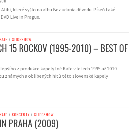
2011
i Alibi, které vyšlo na albu Bez udania dôvodu. Píseň také
 DVD Live in Prague.
 KAFE
/
SLIDESHOW
CH 15 ROCKOV (1995-2010) – BEST OF
lepšího z produkce kapely Iné Kafe v letech 1995 až 2010.
u známých a oblíbených hitů této slovenské kapely.
 KAFE
/
KONCERTY
/
SLIDESHOW
 IN PRAHA (2009)