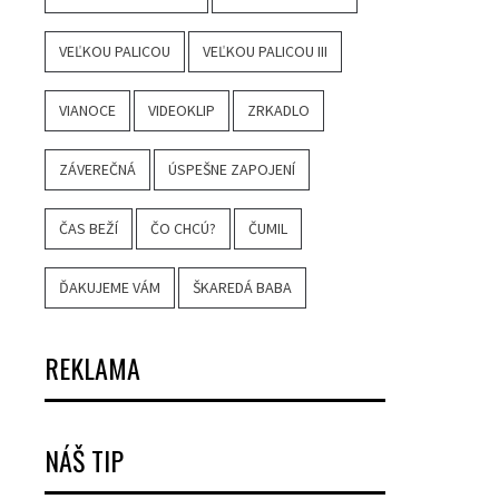
VEĽKOU PALICOU
VEĽKOU PALICOU III
VIANOCE
VIDEOKLIP
ZRKADLO
ZÁVEREČNÁ
ÚSPEŠNE ZAPOJENÍ
ČAS BEŽÍ
ČO CHCÚ?
ČUMIL
ĎAKUJEME VÁM
ŠKAREDÁ BABA
REKLAMA
NÁŠ TIP