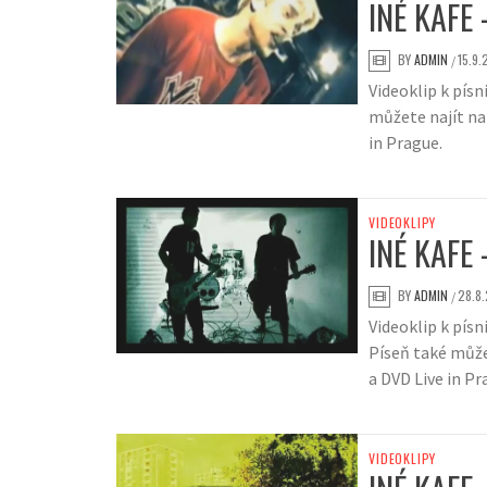
INÉ KAFE
BY
ADMIN
15.9.
/
Videoklip k písn
můžete najít na
in Prague.
VIDEOKLIPY
INÉ KAFE 
BY
ADMIN
28.8.
/
Videoklip k písn
Píseň také může
a DVD Live in Pr
VIDEOKLIPY