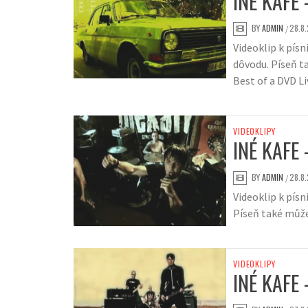
INÉ KAFE
BY
ADMIN
28.8.
/
Videoklip k pís
dôvodu. Píseň t
Best of a DVD Li
VIDEOKLIPY
INÉ KAFE
BY
ADMIN
28.8.
/
Videoklip k písn
Píseň také může
VIDEOKLIPY
INÉ KAFE 