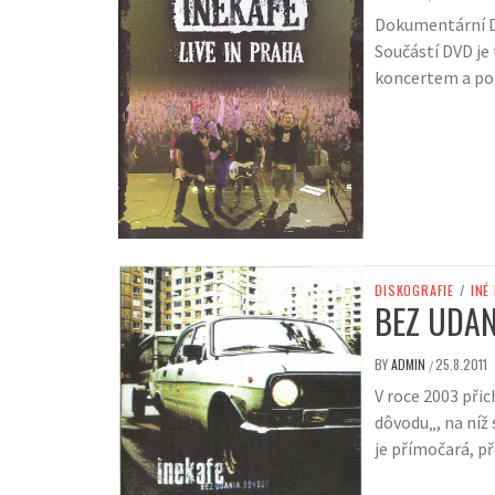
Dokumentární D
Součástí DVD je
koncertem a po
DISKOGRAFIE
/
INÉ
BEZ UDAN
BY
ADMIN
25.8.2011
/
V roce 2003 při
dôvodu„, na níž 
je přímočará, p