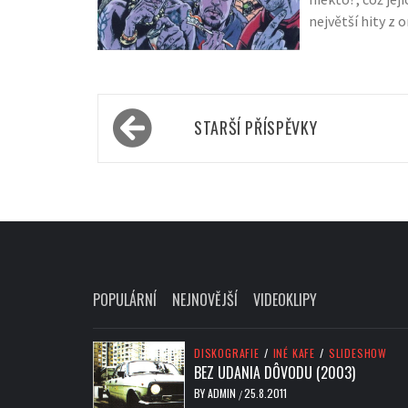
největší hity z 
Navigace
STARŠÍ PŘÍSPĚVKY
pro
příspěvky
POPULÁRNÍ
NEJNOVĚJŠÍ
VIDEOKLIPY
DISKOGRAFIE
/
INÉ KAFE
/
SLIDESHOW
BEZ UDANIA DÔVODU (2003)
BY
ADMIN
25.8.2011
/