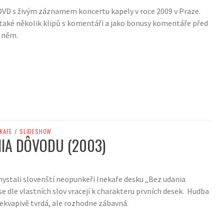
VD s živým záznamem koncertu kapely v roce 2009 v Praze.
 také několik klipů s komentáři a jako bonusy komentáře před
 něm.
 KAFE
/
SLIDESHOW
IA DÔVODU (2003)
chystali slovenští neopunkeři Inekafe desku „Bez udania
se dle vlastních slov vracejí k charakteru prvních desek. Hudba
řekvapivě tvrdá, ale rozhodne zábavná.