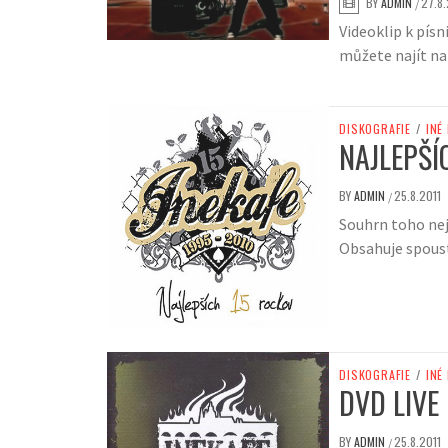
BY
ADMIN
27.8.
/
Videoklip k písn
můžete najít na
DISKOGRAFIE
/
INÉ
NAJLEPŠÍ
BY
ADMIN
25.8.2011
/
Souhrn toho nej
Obsahuje spoust
DISKOGRAFIE
/
INÉ
DVD LIVE
BY
ADMIN
25.8.2011
/