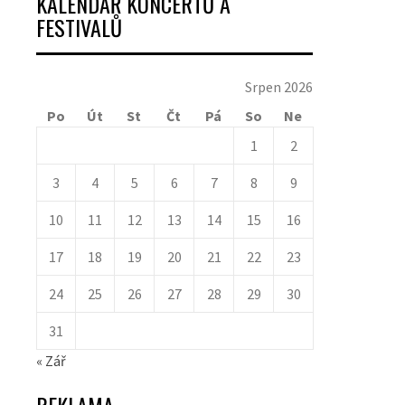
KALENDÁŘ KONCERTŮ A
FESTIVALŮ
Srpen 2026
Po
Út
St
Čt
Pá
So
Ne
1
2
3
4
5
6
7
8
9
10
11
12
13
14
15
16
17
18
19
20
21
22
23
24
25
26
27
28
29
30
31
« Zář