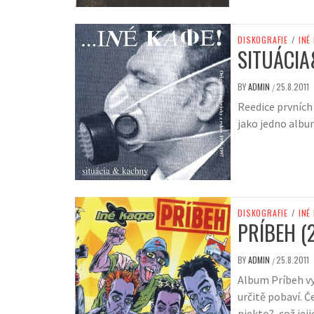
DISKOGRAFIE
/
INÉ
SITUÁCIA
BY
ADMIN
25.8.2011
/
Reedice prvních
jako jedno alb
DISKOGRAFIE
/
INÉ
PRÍBEH (
BY
ADMIN
25.8.2011
/
Album Príbeh vy
určitě pobaví. Č
niekto?, což jej