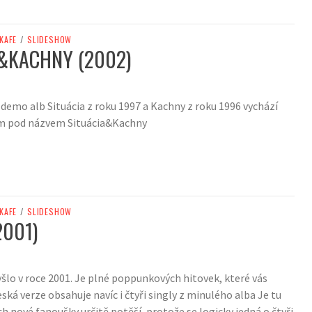
 KAFE
/
SLIDESHOW
&KACHNY (2002)
 demo alb Situácia z roku 1997 a Kachny z roku 1996 vychází
um pod názvem Situácia&Kachny
 KAFE
/
SLIDESHOW
2001)
šlo v roce 2001. Je plné poppunkových hitovek, které vás
eská verze obsahuje navíc i čtyři singly z minulého alba Je tu
ich nové fanoušky určitě potěší, protože se logicky jedná o čtyři