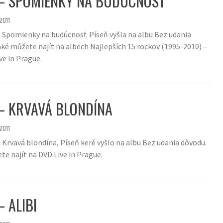
 – SPOMIENKY NA BUDÚCNOSŤ
2011
ni Spomienky na budúcnosť. Píseň vyšla na albu Bez udania
aké můžete najít na albech Najlepších 15 rockov (1995-2010) –
ve in Prague.
 – KRVAVÁ BLONDÍNA
2011
i Krvavá blondína, Píseň keré vyšlo na albu Bez udania dôvodu.
te najít na DVD Live in Prague.
– ALIBI