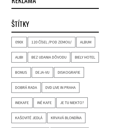
REKLAMA
ŠTÍTKY
090X
120 ČÍSEL /POD ZEMOU/
ALBUM
ALIBI
BEZ UDANIA DÔVODU
BIELY HOTEL
BONUS
DEJA-VU
DISKOGRAFIE
DOBRÁ RADA
DVD LIVE IN PRAHA
INEKAFE
INÉ KAFE
JE TU NIEKTO?
KAŠOVITÉ JEDLÁ
KRVAVÁ BLONDÍNA