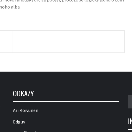
onoho alba.
ODKAZY
V
Ari Koivunen
I
Edguy