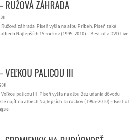
 – RUŽOVÁ ZÁHRADA
2011
i Ružová záhrada. Píseň vyšla na albu Príbeh. Píseň také
 albech Najlepších 15 rockov (1995-2010) – Best of a DVD Live
– VEĽKOU PALICOU III
2011
i Veľkou palicou III. Píseň vyšla na albu Bez udania dôvodu.
te najít na albech Najlepších 15 rockov (1995-2010) – Best of
ague.