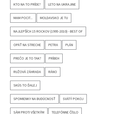
KTO NA TO PRÍDE?
LETO NA UKRAJINE
MAM POCIT...
MOLDAVSKO JE TU
NAJLEPŠÍCH 15 ROCKOV (1995-2010) - BEST OF
OPÄŤ NA STRECHE
PETRA
PLÁN
PREČO JE TO TAK?
PRÍBEH
RUŽOVÁ ZÁHRADA
RÁNO
SKÚS TO ĎALEJ
SPOMIENKY NA BUDÚCNOSŤ
SVÄTÝ POKOJ
SÁM PROTI VŠETKÝM
TELEFÓNNE ČÍSLO