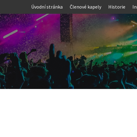
Skip
Úvodní stránka
Členové kapely
Historie
In
to
content