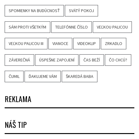
SPOMIENKY NA BUDÚCNOSŤ
SVÄTÝ POKOJ
SÁM PROTI VŠETKÝM
TELEFÓNNE ČÍSLO
VEĽKOU PALICOU
VEĽKOU PALICOU III
VIANOCE
VIDEOKLIP
ZRKADLO
ZÁVEREČNÁ
ÚSPEŠNE ZAPOJENÍ
ČAS BEŽÍ
ČO CHCÚ?
ČUMIL
ĎAKUJEME VÁM
ŠKAREDÁ BABA
REKLAMA
NÁŠ TIP