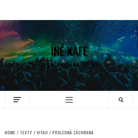
INÉ KAFE
HUDEBNÍ SKUPINA INÉ KAFE
Primary
Menu
HOME
TEXTY
VITAJ!
POSLEDNÁ ZÁCHRANA