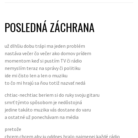
POSLEDNÁ ZÁCHRANA
už dlhšiu dobu trápi ma jeden problém
nastáva večer čo večer ako domov prídem
momentom keď si pustím TV či rádio
nemyslím teraz na správy či politiku
ide mi čisto len a len o muziku
to čo mi hrajú sa ňou totiž nazvať nedá
chtiac-nechtiac beriem si do ruky svoju gitaru
smrť týmto spôsobom je nedôstojná
jedine takáto muzika vás dostane do varu
a ostatné už ponechávam na média
pretože
chcem chcem aby ju oddnes hralo najmenej každé rádio