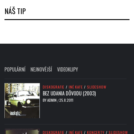
NÁŠ TIP
POPULÁRNÍ
NEJNOVĚJŠÍ
VIDEOKLIPY
DISKOGRAFIE
/
INÉ KAFE
/
SLIDESHOW
BEZ UDANIA DÔVODU (2003)
BY
ADMIN
25.8.2011
/
DISKOGRAFIE
/
INÉ KAFE
/
KONCERTY
/
SLIDESHOW