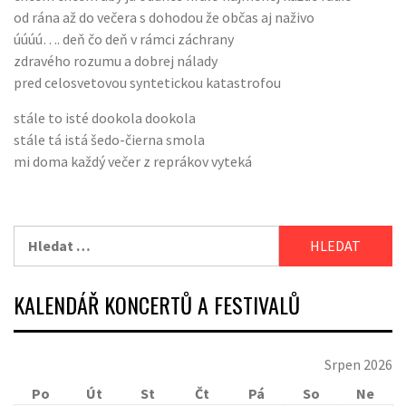
od rána až do večera s dohodou že občas aj naživo
úúúú…. deň čo deň v rámci záchrany
zdravého rozumu a dobrej nálady
pred celosvetovou syntetickou katastrofou
stále to isté dookola dookola
stále tá istá šedo-čierna smola
mi doma každý večer z reprákov vyteká
Vyhledávání
KALENDÁŘ KONCERTŮ A FESTIVALŮ
Srpen 2026
Po
Út
St
Čt
Pá
So
Ne