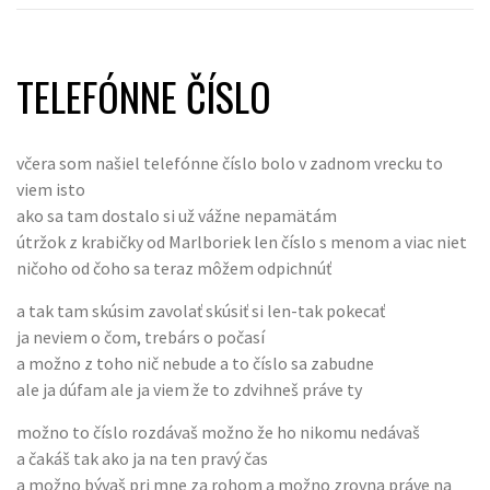
TELEFÓNNE ČÍSLO
včera som našiel telefónne číslo bolo v zadnom vrecku to
viem isto
ako sa tam dostalo si už vážne nepamätám
útržok z krabičky od Marlboriek len číslo s menom a viac niet
ničoho od čoho sa teraz môžem odpichnúť
a tak tam skúsim zavolať skúsiť si len-tak pokecať
ja neviem o čom, trebárs o počasí
a možno z toho nič nebude a to číslo sa zabudne
ale ja dúfam ale ja viem že to zdvihneš práve ty
možno to číslo rozdávaš možno že ho nikomu nedávaš
a čakáš tak ako ja na ten pravý čas
a možno bývaš pri mne za rohom a možno zrovna práve na