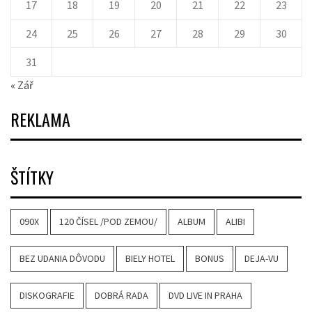
17
18
19
20
21
22
23
24
25
26
27
28
29
30
31
« Zář
REKLAMA
ŠTÍTKY
090X
120 ČÍSEL /POD ZEMOU/
ALBUM
ALIBI
BEZ UDANIA DÔVODU
BIELY HOTEL
BONUS
DEJA-VU
DISKOGRAFIE
DOBRÁ RADA
DVD LIVE IN PRAHA