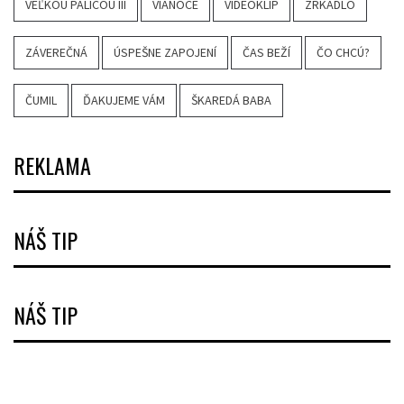
VEĽKOU PALICOU III
VIANOCE
VIDEOKLIP
ZRKADLO
ZÁVEREČNÁ
ÚSPEŠNE ZAPOJENÍ
ČAS BEŽÍ
ČO CHCÚ?
ČUMIL
ĎAKUJEME VÁM
ŠKAREDÁ BABA
REKLAMA
NÁŠ TIP
NÁŠ TIP