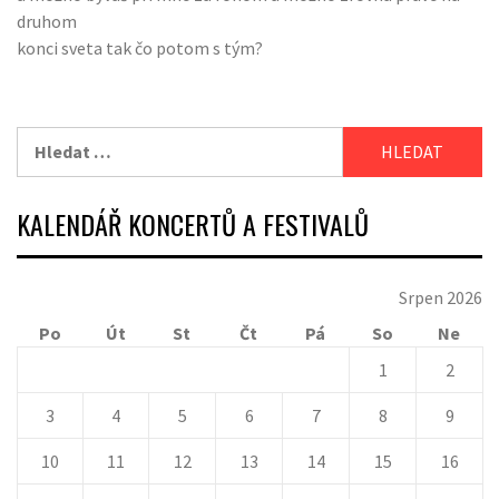
druhom
konci sveta tak čo potom s tým?
Vyhledávání
KALENDÁŘ KONCERTŮ A FESTIVALŮ
Srpen 2026
Po
Út
St
Čt
Pá
So
Ne
1
2
3
4
5
6
7
8
9
10
11
12
13
14
15
16