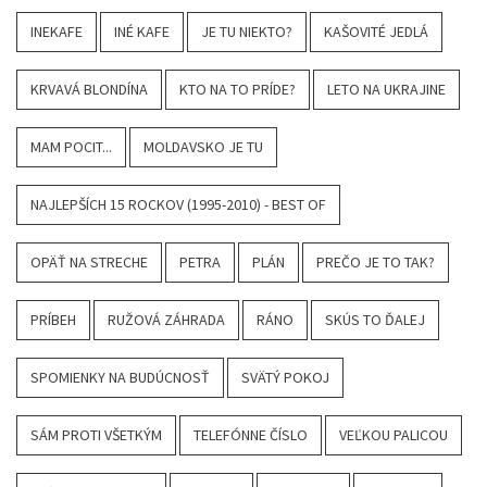
INEKAFE
INÉ KAFE
JE TU NIEKTO?
KAŠOVITÉ JEDLÁ
KRVAVÁ BLONDÍNA
KTO NA TO PRÍDE?
LETO NA UKRAJINE
MAM POCIT...
MOLDAVSKO JE TU
NAJLEPŠÍCH 15 ROCKOV (1995-2010) - BEST OF
OPÄŤ NA STRECHE
PETRA
PLÁN
PREČO JE TO TAK?
PRÍBEH
RUŽOVÁ ZÁHRADA
RÁNO
SKÚS TO ĎALEJ
SPOMIENKY NA BUDÚCNOSŤ
SVÄTÝ POKOJ
SÁM PROTI VŠETKÝM
TELEFÓNNE ČÍSLO
VEĽKOU PALICOU