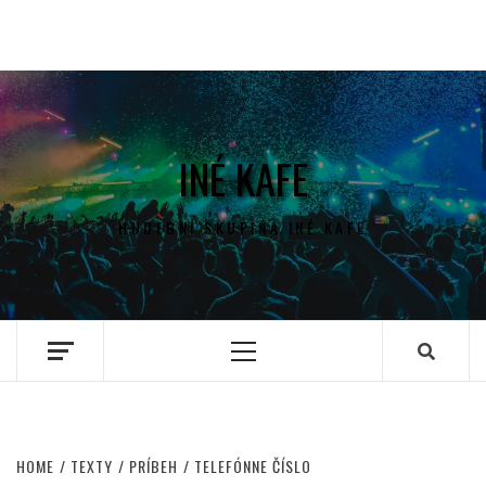
INÉ KAFE
HUDEBNÍ SKUPINA INÉ KAFE
Primary
Menu
HOME
TEXTY
PRÍBEH
TELEFÓNNE ČÍSLO