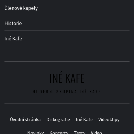
Členové kapely
Historie
Iné Kafe
INÉ KAFE
HUDEBNÍ SKUPINA INÉ KAFE
Úvodní stránka
Diskografie
Iné Kafe
Videoklipy
Novinky
Koncerty
Texty
Video