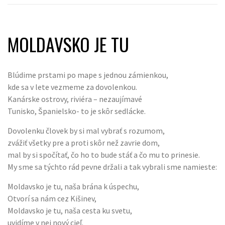
MOLDAVSKO JE TU
Blúdime prstami po mape s jednou zámienkou,
kde sa v lete vezmeme za dovolenkou.
Kanárske ostrovy, riviéra – nezaujímavé
Tunisko, Španielsko- to je skôr sedlácke.
Dovolenku človek by si mal vybrať s rozumom,
zvážiť všetky pre a proti skôr než zavrie dom,
mal by si spočítať, čo ho to bude stáť a čo mu to prinesie.
My sme sa týchto rád pevne držali a tak vybrali sme namieste:
Moldavsko je tu, naša brána k úspechu,
Otvorí sa nám cez Kišinev,
Moldavsko je tu, naša cesta ku svetu,
uvidíme v nej nový cieľ.