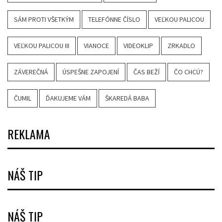
SÁM PROTI VŠETKÝM
TELEFÓNNE ČÍSLO
VEĽKOU PALICOU
VEĽKOU PALICOU III
VIANOCE
VIDEOKLIP
ZRKADLO
ZÁVEREČNÁ
ÚSPEŠNE ZAPOJENÍ
ČAS BEŽÍ
ČO CHCÚ?
ČUMIL
ĎAKUJEME VÁM
ŠKAREDÁ BABA
REKLAMA
NÁŠ TIP
NÁŠ TIP