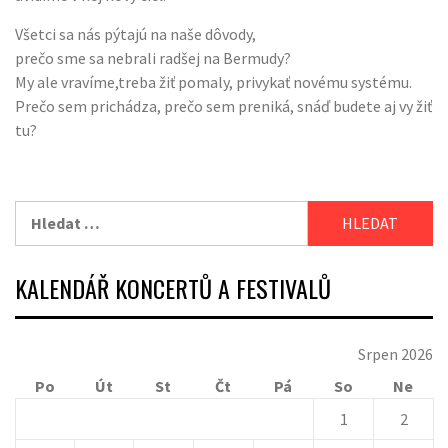
Všetci sa nás pýtajú na naše dôvody,
prečo sme sa nebrali radšej na Bermudy?
My ale vravíme,treba žiť pomaly, privykať novému systému.
Prečo sem prichádza, prečo sem preniká, snáď budete aj vy žiť
tu?
Vyhledávání
KALENDÁŘ KONCERTŮ A FESTIVALŮ
Srpen 2026
Po
Út
St
Čt
Pá
So
Ne
1
2