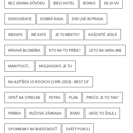
BEZ UDANIA DÔVODU
BIELY HOTEL
BONUS
DEJA-VU
DISKOGRAFIE
DOBRÁ RADA
DVD LIVE IN PRAHA
INEKAFE
INÉ KAFE
JE TU NIEKTO?
KAŠOVITÉ JEDLÁ
KRVAVÁ BLONDÍNA
KTO NA TO PRÍDE?
LETO NA UKRAJINE
MAM POCIT...
MOLDAVSKO JE TU
NAJLEPŠÍCH 15 ROCKOV (1995-2010) - BEST OF
OPÄŤ NA STRECHE
PETRA
PLÁN
PREČO JE TO TAK?
PRÍBEH
RUŽOVÁ ZÁHRADA
RÁNO
SKÚS TO ĎALEJ
SPOMIENKY NA BUDÚCNOSŤ
SVÄTÝ POKOJ