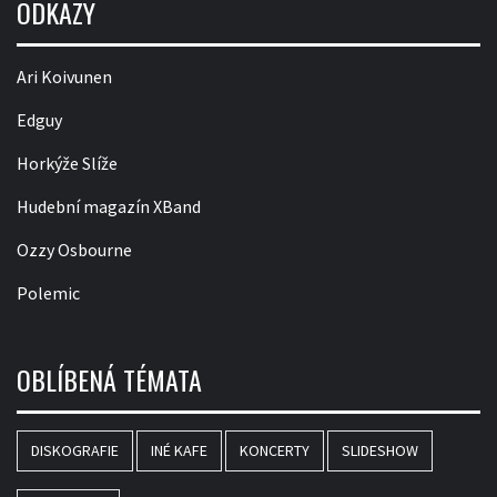
ODKAZY
Ari Koivunen
Edguy
Horkýže Slíže
Hudební magazín XBand
Ozzy Osbourne
Polemic
OBLÍBENÁ TÉMATA
DISKOGRAFIE
INÉ KAFE
KONCERTY
SLIDESHOW