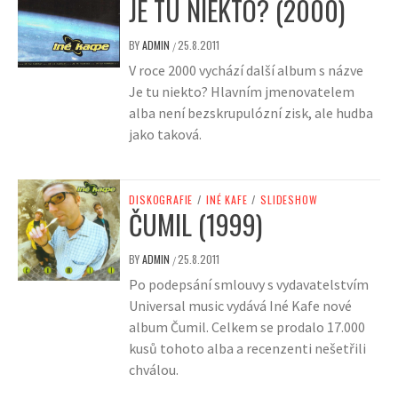
JE TU NIEKTO? (2000)
BY
ADMIN
25.8.2011
/
V roce 2000 vychází další album s názve
Je tu niekto? Hlavním jmenovatelem
alba není bezskrupulózní zisk, ale hudba
jako taková.
DISKOGRAFIE
/
INÉ KAFE
/
SLIDESHOW
ČUMIL (1999)
BY
ADMIN
25.8.2011
/
Po podepsání smlouvy s vydavatelstvím
Universal music vydává Iné Kafe nové
album Čumil. Celkem se prodalo 17.000
kusů tohoto alba a recenzenti nešetřili
chválou.