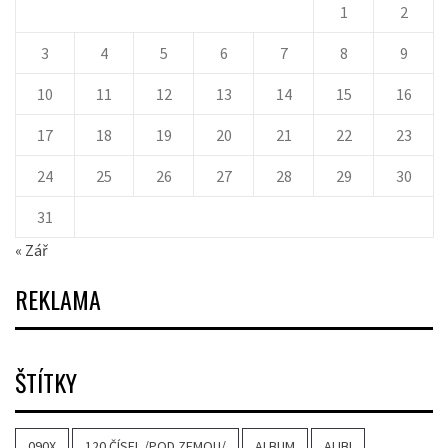
1
2
3
4
5
6
7
8
9
10
11
12
13
14
15
16
17
18
19
20
21
22
23
24
25
26
27
28
29
30
31
« Zář
REKLAMA
ŠTÍTKY
090X
120 ČÍSEL /POD ZEMOU/
ALBUM
ALIBI