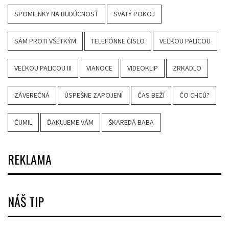
SPOMIENKY NA BUDÚCNOSŤ
SVÄTÝ POKOJ
SÁM PROTI VŠETKÝM
TELEFÓNNE ČÍSLO
VEĽKOU PALICOU
VEĽKOU PALICOU III
VIANOCE
VIDEOKLIP
ZRKADLO
ZÁVEREČNÁ
ÚSPEŠNE ZAPOJENÍ
ČAS BEŽÍ
ČO CHCÚ?
ČUMIL
ĎAKUJEME VÁM
ŠKAREDÁ BABA
REKLAMA
NÁŠ TIP