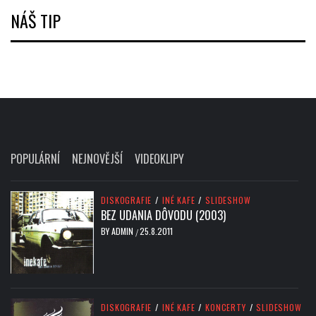
NÁŠ TIP
POPULÁRNÍ
NEJNOVĚJŠÍ
VIDEOKLIPY
DISKOGRAFIE
/
INÉ KAFE
/
SLIDESHOW
BEZ UDANIA DÔVODU (2003)
BY
ADMIN
25.8.2011
/
DISKOGRAFIE
/
INÉ KAFE
/
KONCERTY
/
SLIDESHOW