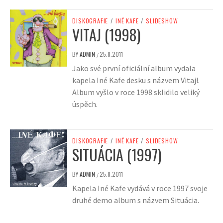
DISKOGRAFIE
/
INÉ KAFE
/
SLIDESHOW
VITAJ (1998)
BY
ADMIN
25.8.2011
/
Jako své první oficiální album vydala
kapela Iné Kafe desku s názvem Vitaj!.
Album vyšlo v roce 1998 sklidilo veliký
úspěch.
DISKOGRAFIE
/
INÉ KAFE
/
SLIDESHOW
SITUÁCIA (1997)
BY
ADMIN
25.8.2011
/
Kapela Iné Kafe vydává v roce 1997 svoje
druhé demo album s názvem Situácia.