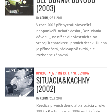
(2003)
BY
ADMIN
25.8.2011
/
V roce 2003 přichystali slovenští
neopunkeři Inekafe desku „Bez udania
dôvodu„, na níž se dle vlastních slov
vracejí k charakteru prvních desek. Hudba
je přímočará, překvapivě tvrdá, ale
rozhodne zábavná.
DISKOGRAFIE
/
INÉ KAFE
/
SLIDESHOW
SITUÁCIA&KACHNY
(2002)
BY
ADMIN
25.8.2011
/
Reedice prvních demo alb Situácia z roku
1997 a Kachny z roku 1996 vychází jako