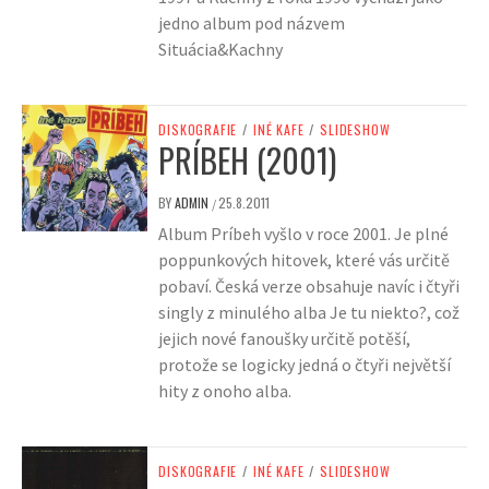
jedno album pod názvem
Situácia&Kachny
DISKOGRAFIE
/
INÉ KAFE
/
SLIDESHOW
PRÍBEH (2001)
BY
ADMIN
25.8.2011
/
Album Príbeh vyšlo v roce 2001. Je plné
poppunkových hitovek, které vás určitě
pobaví. Česká verze obsahuje navíc i čtyři
singly z minulého alba Je tu niekto?, což
jejich nové fanoušky určitě potěší,
protože se logicky jedná o čtyři největší
hity z onoho alba.
DISKOGRAFIE
/
INÉ KAFE
/
SLIDESHOW