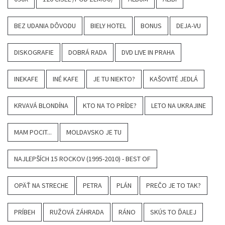
BEZ UDANIA DÔVODU
BIELY HOTEL
BONUS
DEJA-VU
DISKOGRAFIE
DOBRÁ RADA
DVD LIVE IN PRAHA
INEKAFE
INÉ KAFE
JE TU NIEKTO?
KAŠOVITÉ JEDLÁ
KRVAVÁ BLONDÍNA
KTO NA TO PRÍDE?
LETO NA UKRAJINE
MAM POCIT...
MOLDAVSKO JE TU
NAJLEPŠÍCH 15 ROCKOV (1995-2010) - BEST OF
OPÄŤ NA STRECHE
PETRA
PLÁN
PREČO JE TO TAK?
PRÍBEH
RUŽOVÁ ZÁHRADA
RÁNO
SKÚS TO ĎALEJ