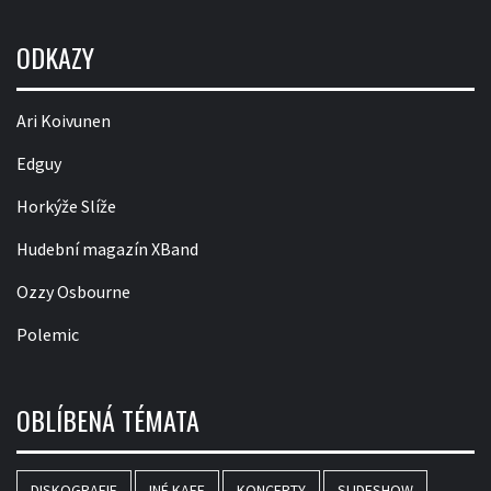
ODKAZY
Ari Koivunen
Edguy
Horkýže Slíže
Hudební magazín XBand
Ozzy Osbourne
Polemic
OBLÍBENÁ TÉMATA
DISKOGRAFIE
INÉ KAFE
KONCERTY
SLIDESHOW