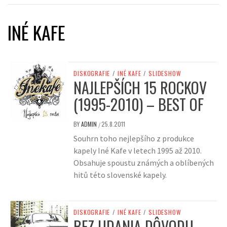
INÉ KAFE
DISKOGRAFIE
/
INÉ KAFE
/
SLIDESHOW
NAJLEPŠÍCH 15 ROCKOV
(1995-2010) – BEST OF
BY
ADMIN
25.8.2011
/
Souhrn toho nejlepšího z produkce
kapely Iné Kafe v letech 1995 až 2010.
Obsahuje spoustu známých a oblíbených
hitů této slovenské kapely.
DISKOGRAFIE
/
INÉ KAFE
/
SLIDESHOW
BEZ UDANIA DÔVODU