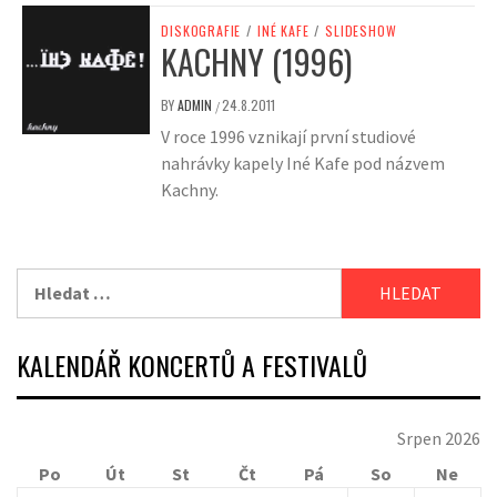
DISKOGRAFIE
/
INÉ KAFE
/
SLIDESHOW
KACHNY (1996)
BY
ADMIN
24.8.2011
/
V roce 1996 vznikají první studiové
nahrávky kapely Iné Kafe pod názvem
Kachny.
Vyhledávání
KALENDÁŘ KONCERTŮ A FESTIVALŮ
Srpen 2026
Po
Út
St
Čt
Pá
So
Ne