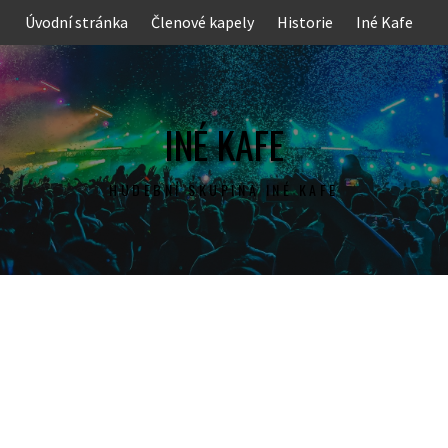
Skip
Úvodní stránka
Členové kapely
Historie
Iné Kafe
to
content
INÉ KAFE
HUDEBNÍ SKUPINA INÉ KAFE