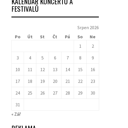
KALENDÁŘ KONCERTŮ A
FESTIVALŮ
Srpen 2026
Po
Út
St
Čt
Pá
So
Ne
1
2
3
4
5
6
7
8
9
10
11
12
13
14
15
16
17
18
19
20
21
22
23
24
25
26
27
28
29
30
31
« Zář