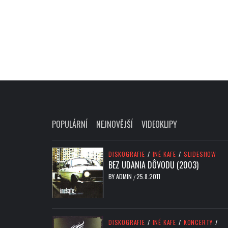
POPULÁRNÍ
NEJNOVĚJŠÍ
VIDEOKLIPY
DISKOGRAFIE
/
INÉ KAFE
/
SLIDESHOW
BEZ UDANIA DÔVODU (2003)
BY
ADMIN
25.8.2011
/
DISKOGRAFIE
/
INÉ KAFE
/
KONCERTY
/