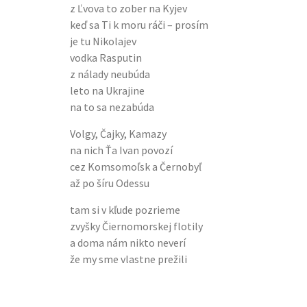
z Ľvova to zober na Kyjev
keď sa Ti k moru ráči – prosím
je tu Nikolajev
vodka Rasputin
z nálady neubúda
leto na Ukrajine
na to sa nezabúda
Volgy, Čajky, Kamazy
na nich Ťa Ivan povozí
cez Komsomoľsk a Černobyľ
až po šíru Odessu
tam si v kľude pozrieme
zvyšky Čiernomorskej flotily
a doma nám nikto neverí
že my sme vlastne prežili