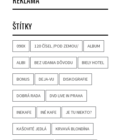
REKLAMA
ŠTÍTKY
090X
120 ČÍSEL /POD ZEMOU/
ALBUM
ALIBI
BEZ UDANIA DÔVODU
BIELY HOTEL
BONUS
DEJA-VU
DISKOGRAFIE
DOBRÁ RADA
DVD LIVE IN PRAHA
INEKAFE
INÉ KAFE
JE TU NIEKTO?
KAŠOVITÉ JEDLÁ
KRVAVÁ BLONDÍNA