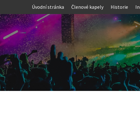
Skip
Úvodní stránka
Členové kapely
Historie
In
to
content