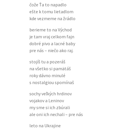
čože Ťa to napadlo
ešte k tomu lietadlom
kde vezmeme na žrádlo
berieme to na Východ
je tam vraj celkom fajn
dobré pivo a lacné baby
pre nás – niečo ako raj.
stojíš tu a pozeráš
na všetko si pamätáš
roky dávno minulé
s nostalgiou spomínaš
sochy veľkých hrdinov
vojakov a Leninov
my sme si ich zbúrali
ale oni ich nechali – pre nás
leto na Ukrajine