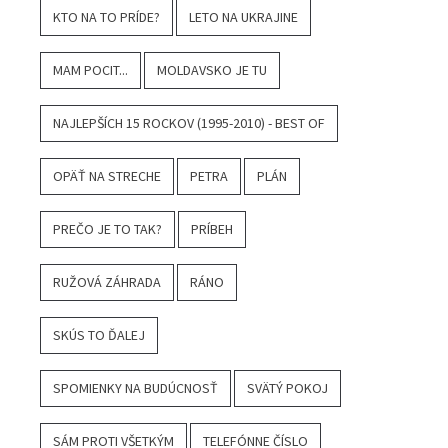
KTO NA TO PRÍDE?
LETO NA UKRAJINE
MAM POCIT...
MOLDAVSKO JE TU
NAJLEPŠÍCH 15 ROCKOV (1995-2010) - BEST OF
OPÄŤ NA STRECHE
PETRA
PLÁN
PREČO JE TO TAK?
PRÍBEH
RUŽOVÁ ZÁHRADA
RÁNO
SKÚS TO ĎALEJ
SPOMIENKY NA BUDÚCNOSŤ
SVÄTÝ POKOJ
SÁM PROTI VŠETKÝM
TELEFÓNNE ČÍSLO