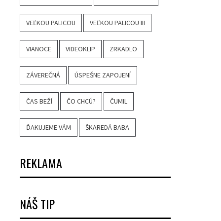
VEĽKOU PALICOU
VEĽKOU PALICOU III
VIANOCE
VIDEOKLIP
ZRKADLO
ZÁVEREČNÁ
ÚSPEŠNE ZAPOJENÍ
ČAS BEŽÍ
ČO CHCÚ?
ČUMIL
ĎAKUJEME VÁM
ŠKAREDÁ BABA
REKLAMA
NÁŠ TIP