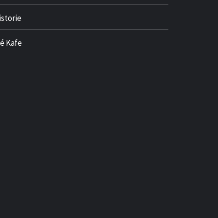
istorie
né Kafe