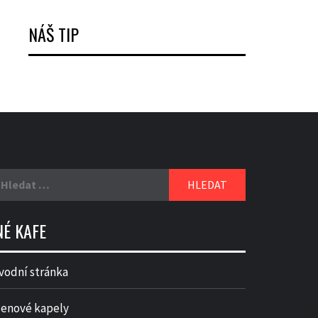
NÁŠ TIP
yhledávání
NÉ KAFE
vodní stránka
lenové kapely