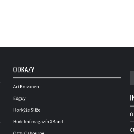
ODKAZY
V
Ari Koivunen
I
Edguy
Horkýže Slíže
Ú
Hudební magazín XBand
Č
Ozzy Osbourne