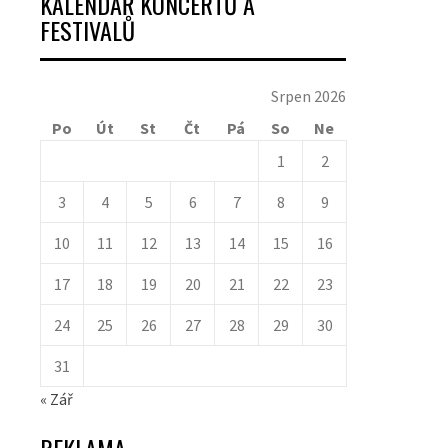
KALENDÁŘ KONCERTŮ A
FESTIVALŮ
Srpen 2026
Po
Út
St
Čt
Pá
So
Ne
1
2
3
4
5
6
7
8
9
10
11
12
13
14
15
16
17
18
19
20
21
22
23
24
25
26
27
28
29
30
31
« Zář