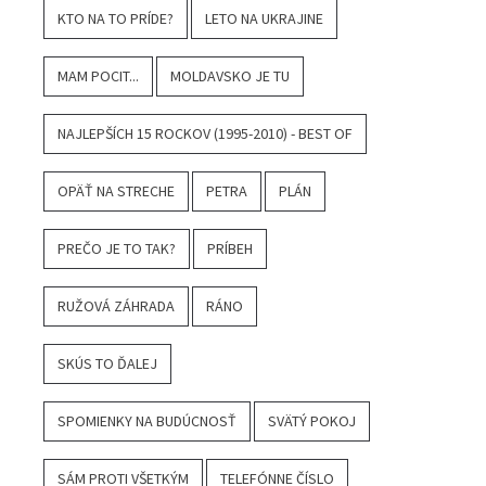
KTO NA TO PRÍDE?
LETO NA UKRAJINE
MAM POCIT...
MOLDAVSKO JE TU
NAJLEPŠÍCH 15 ROCKOV (1995-2010) - BEST OF
OPÄŤ NA STRECHE
PETRA
PLÁN
PREČO JE TO TAK?
PRÍBEH
RUŽOVÁ ZÁHRADA
RÁNO
SKÚS TO ĎALEJ
SPOMIENKY NA BUDÚCNOSŤ
SVÄTÝ POKOJ
SÁM PROTI VŠETKÝM
TELEFÓNNE ČÍSLO