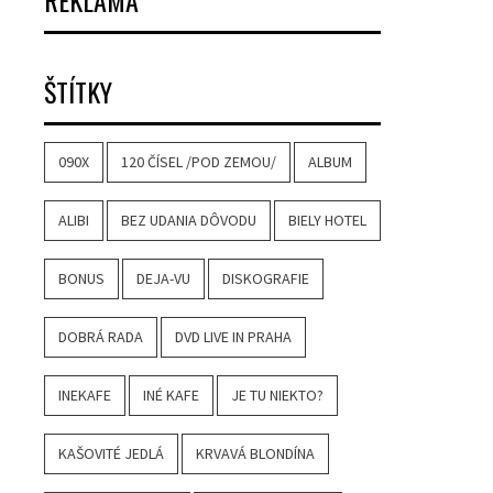
REKLAMA
ŠTÍTKY
090X
120 ČÍSEL /POD ZEMOU/
ALBUM
ALIBI
BEZ UDANIA DÔVODU
BIELY HOTEL
BONUS
DEJA-VU
DISKOGRAFIE
DOBRÁ RADA
DVD LIVE IN PRAHA
INEKAFE
INÉ KAFE
JE TU NIEKTO?
KAŠOVITÉ JEDLÁ
KRVAVÁ BLONDÍNA