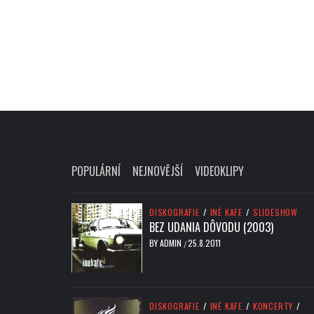
POPULÁRNÍ
NEJNOVĚJŠÍ
VIDEOKLIPY
DISKOGRAFIE
/
INÉ KAFE
/
SLIDESHOW
BEZ UDANIA DÔVODU (2003)
BY
ADMIN
25.8.2011
/
DISKOGRAFIE
/
INÉ KAFE
/
KONCERTY
/