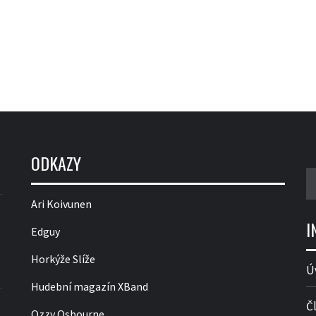
ODKAZY
V
Ari Koivunen
I
Edguy
Horkýže Slíže
Ú
Hudební magazín XBand
Č
Ozzy Osbourne