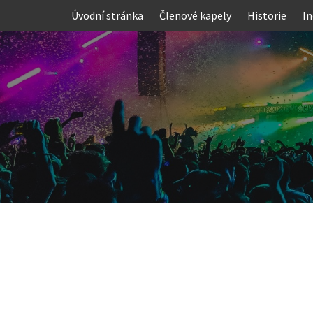
Skip
Úvodní stránka
Členové kapely
Historie
In
to
content