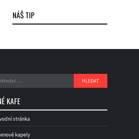
NÁŠ TIP
yhledávání
NÉ KAFE
vodní stránka
lenové kapely