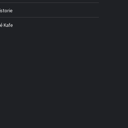
istorie
né Kafe