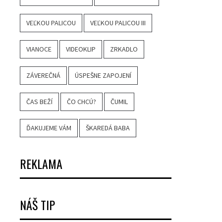
VEĽKOU PALICOU
VEĽKOU PALICOU III
VIANOCE
VIDEOKLIP
ZRKADLO
ZÁVEREČNÁ
ÚSPEŠNE ZAPOJENÍ
ČAS BEŽÍ
ČO CHCÚ?
ČUMIL
ĎAKUJEME VÁM
ŠKAREDÁ BABA
REKLAMA
NÁŠ TIP