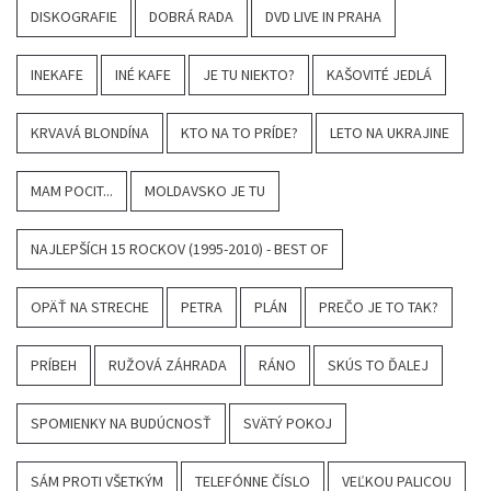
DISKOGRAFIE
DOBRÁ RADA
DVD LIVE IN PRAHA
INEKAFE
INÉ KAFE
JE TU NIEKTO?
KAŠOVITÉ JEDLÁ
KRVAVÁ BLONDÍNA
KTO NA TO PRÍDE?
LETO NA UKRAJINE
MAM POCIT...
MOLDAVSKO JE TU
NAJLEPŠÍCH 15 ROCKOV (1995-2010) - BEST OF
OPÄŤ NA STRECHE
PETRA
PLÁN
PREČO JE TO TAK?
PRÍBEH
RUŽOVÁ ZÁHRADA
RÁNO
SKÚS TO ĎALEJ
SPOMIENKY NA BUDÚCNOSŤ
SVÄTÝ POKOJ
SÁM PROTI VŠETKÝM
TELEFÓNNE ČÍSLO
VEĽKOU PALICOU