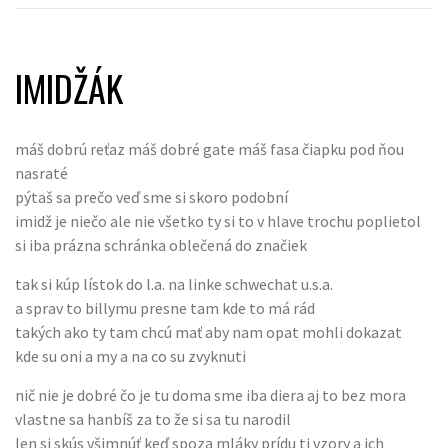
IMIDŽÁK
máš dobrú reťaz máš dobré gate máš fasa čiapku pod ňou
nasraté
pýtaš sa prečo veď sme si skoro podobní
imidž je niečo ale nie všetko ty si to v hlave trochu poplietol
si iba prázna schránka oblečená do značiek
tak si kúp lístok do l.a. na linke schwechat u.s.a.
a sprav to billymu presne tam kde to má rád
takých ako ty tam chcú mať aby nam opat mohli dokazat
kde su oni a my a na co su zvyknuti
nič nie je dobré čo je tu doma sme iba diera aj to bez mora
vlastne sa hanbíš za to že si sa tu narodil
len si skús všimnúť keď spoza mláky prídu ti vzory a ich