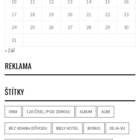
10
11
12
13
14
15
16
17
18
19
20
21
22
23
24
25
26
27
28
29
30
31
« Zář
REKLAMA
ŠTÍTKY
090X
120 ČÍSEL /POD ZEMOU/
ALBUM
ALIBI
BEZ UDANIA DÔVODU
BIELY HOTEL
BONUS
DEJA-VU