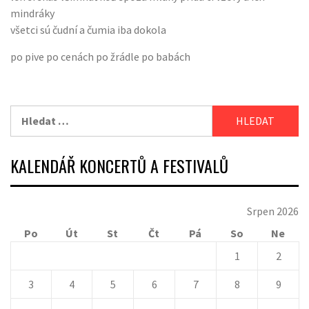
mindráky
všetci sú čudní a čumia iba dokola
po pive po cenách po žrádle po babách
Vyhledávání
KALENDÁŘ KONCERTŮ A FESTIVALŮ
Srpen 2026
Po
Út
St
Čt
Pá
So
Ne
1
2
3
4
5
6
7
8
9