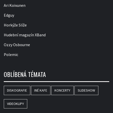
Ari Koivunen
Edguy
Horkýže Slíže
Hudební magazín XBand
Ozzy Osbourne
Polemic
OBLÍBENÁ TÉMATA
DISKOGRAFIE
INÉ KAFE
KONCERTY
SLIDESHOW
VIDEOKLIPY