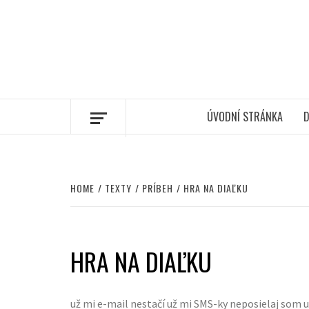
ÚVODNÍ STRÁNKA
D
HOME
TEXTY
PRÍBEH
HRA NA DIAĽKU
HRA NA DIAĽKU
už mi e-mail nestačí už mi SMS-ky neposielaj som u