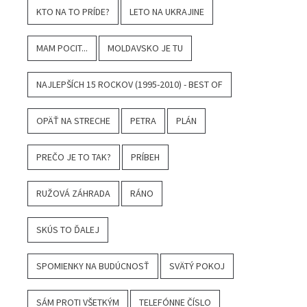
KTO NA TO PRÍDE?
LETO NA UKRAJINE
MAM POCIT...
MOLDAVSKO JE TU
NAJLEPŠÍCH 15 ROCKOV (1995-2010) - BEST OF
OPÄŤ NA STRECHE
PETRA
PLÁN
PREČO JE TO TAK?
PRÍBEH
RUŽOVÁ ZÁHRADA
RÁNO
SKÚS TO ĎALEJ
SPOMIENKY NA BUDÚCNOSŤ
SVÄTÝ POKOJ
SÁM PROTI VŠETKÝM
TELEFÓNNE ČÍSLO