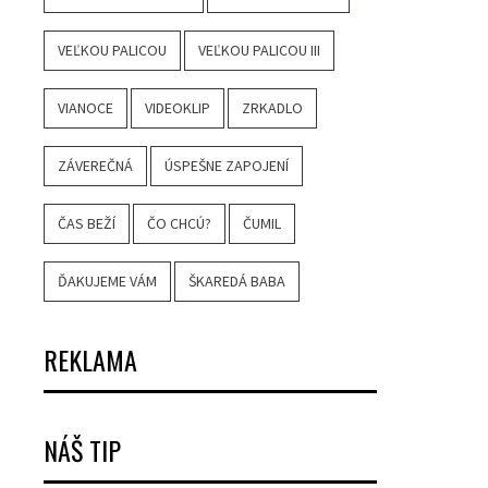
VEĽKOU PALICOU
VEĽKOU PALICOU III
VIANOCE
VIDEOKLIP
ZRKADLO
ZÁVEREČNÁ
ÚSPEŠNE ZAPOJENÍ
ČAS BEŽÍ
ČO CHCÚ?
ČUMIL
ĎAKUJEME VÁM
ŠKAREDÁ BABA
REKLAMA
NÁŠ TIP