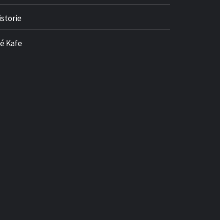
istorie
né Kafe