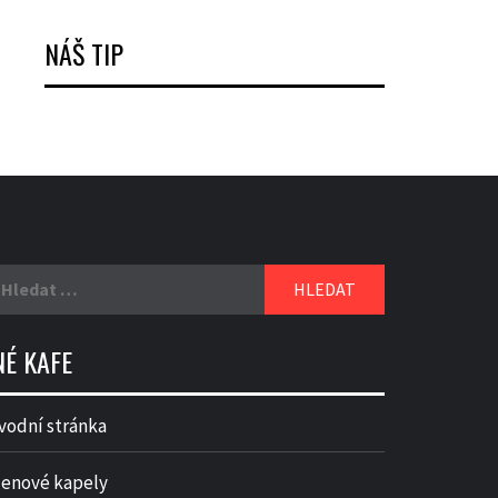
NÁŠ TIP
yhledávání
NÉ KAFE
vodní stránka
lenové kapely