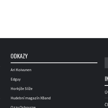
ODKAZY
V
Ari Koivunen
I
Edguy
Horkýže Slíže
Ú
Hudební magazín XBand
Č
Ozzy Osbourne