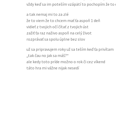
vždy keď sa im poteším vzápätí to pochopím že to
a tak nemaj mi to za zlé
že to viem že to chcem mať ťa aspoň 1 deň
vidieť z tvojich očí čítať z tvojich úst
zažiť ťa raz naživo aspoň na celý život
rozprávať sa spolu úplne bez slov
už sa pripravujem roky už sa teším keď ťa privítam
„tak čau no jak sa máš?“
ale kedy toto príde možno o rok či cez víkend
táto hra mi vážne nijak nesedí