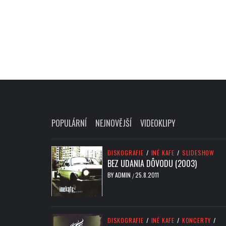
POPULÁRNÍ
NEJNOVĚJŠÍ
VIDEOKLIPY
DISKOGRAFIE
/
INÉ KAFE
/
SLIDESHOW
BEZ UDANIA DÔVODU (2003)
BY
ADMIN
25.8.2011
/
DISKOGRAFIE
/
INÉ KAFE
/
KONCERTY
/