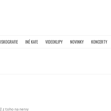
ISKOGRAFIE
INÉ KAFE
VIDEOKLIPY
NOVINKY
KONCERTY
ž z toho na nervy