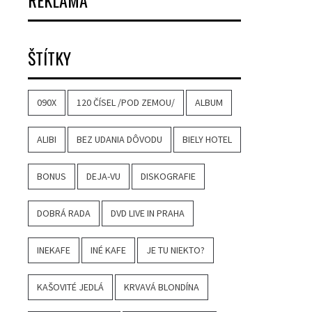
REKLAMA
ŠTÍTKY
090X
120 ČÍSEL /POD ZEMOU/
ALBUM
ALIBI
BEZ UDANIA DÔVODU
BIELY HOTEL
BONUS
DEJA-VU
DISKOGRAFIE
DOBRÁ RADA
DVD LIVE IN PRAHA
INEKAFE
INÉ KAFE
JE TU NIEKTO?
KAŠOVITÉ JEDLÁ
KRVAVÁ BLONDÍNA