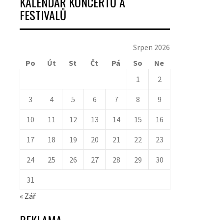
KALENDÁŘ KONCERTŮ A
FESTIVALŮ
Srpen 2026
Po
Út
St
Čt
Pá
So
Ne
1
2
3
4
5
6
7
8
9
10
11
12
13
14
15
16
17
18
19
20
21
22
23
24
25
26
27
28
29
30
31
« Zář